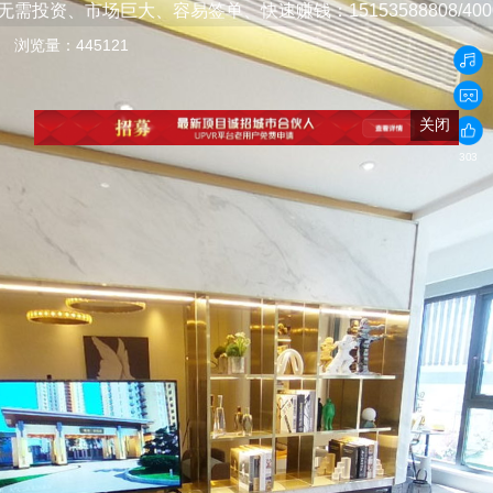
市场巨大、容易签单、快速赚钱：15153588808/4000191
浏览量：445121
关闭
303