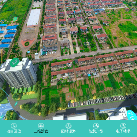
项目区位
三维沙盘
园林漫游
智慧户型
电子楼书