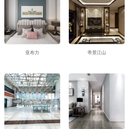
亚布力
帝景江山