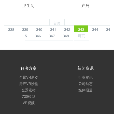
卫生间
户外
首页
338
339
340
341
342
343
344
34
5
346
347
348
尾页
解决方案
新闻资讯
全景VR浏览
行业资讯
房产VR沙盘
公司动态
全景素材
媒体报道
720模型
VR视频