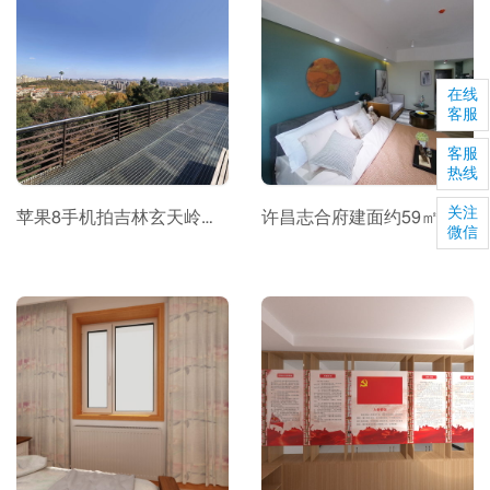
在线
客服
客服
热线
关注
苹果8手机拍吉林玄天岭之秋
许昌志合府建面约59㎡A3现房公寓
微信