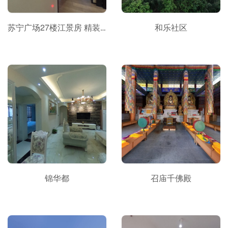
苏宁广场27楼江景房 精装中央空调带暖气 E28828
和乐社区
锦华都
召庙千佛殿