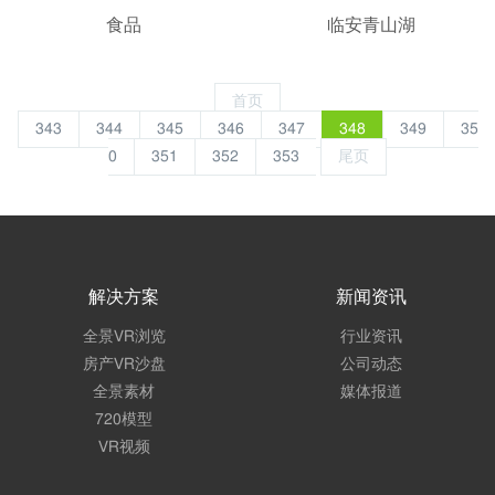
食品
临安青山湖
首页
343
344
345
346
347
348
349
35
0
351
352
353
尾页
解决方案
新闻资讯
全景VR浏览
行业资讯
房产VR沙盘
公司动态
全景素材
媒体报道
720模型
VR视频