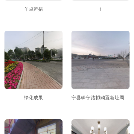
羊卓雍措
1
绿化成果
宁县辑宁路拟购置新址周边街景