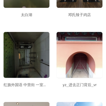
太白湖
邓氏辣子鸡店
红旗外国语 中营街 一室一厅 简装A4518
yz_进去正门背后_vr