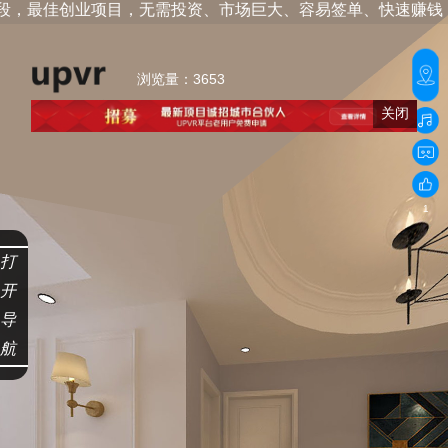
最佳创业项目，无需投资、市场巨大、容易签单、快速赚钱：15153588
浏览量：3653
关闭
1
打
开
导
航