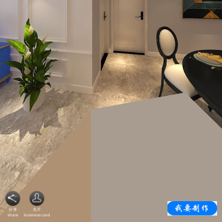
分享
名片
share
business card