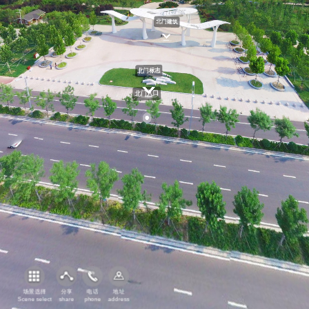
沿广利河航拍
场景选择
分享
电话
地址
Scene select
share
phone
address