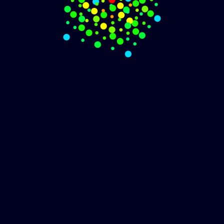
分享
名片
share
business card