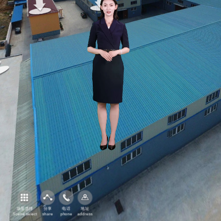
优诺石墨航拍
场景选择
分享
电话
地址
Scene select
share
phone
address