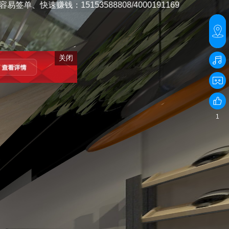
5153588808/4000191169
关闭
1