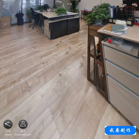
分享
名片
share
business card