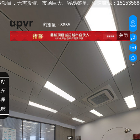
，无需投资、市场巨大、容易签单、快速赚钱：15153588808/40
浏览量：3655
关闭
2
打
开
导
航