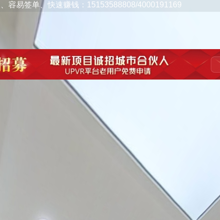
53588808/4000191169