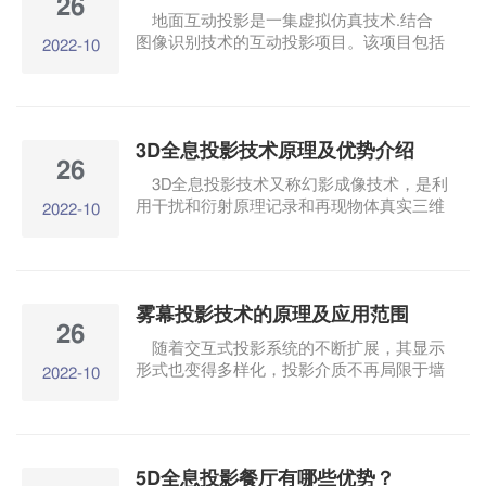
26
具体需求进行定制。互动滑轨屏能很好地吸
地面互动投影是一集虚拟仿真技术.结合
引游客的注意力，加深展示内容在人们心中
图像识别技术的互动投影项目。该项目包括
2022-10
的印象，展示内容丰富，能带来良好的宣传
水波纹。.翻转.碰撞.擦除.避让.观众可以通
效果。
过身体动作与地面图像互动，各种特效图像
在脚下绽放，带来新的奇特体验。 地面互
动投影系统通过捕捉设备捕捉目标动作，然
3D全息投影技术原理及优势介绍
后通过多媒体计算机进行数据分析，最终产
26
生相应的图像反馈，图像反馈结合实时投影
3D全息投影技术又称幻影成像技术，是利
图片显示，形成参观者与屏幕的互动效果。
用干扰和衍射原理记录和再现物体真实三维
2022-10
地面互动投影系统有哪些优点？
图像的技术。它最大的优点是不需要佩戴3D
全息眼镜可以从多个角度浏览三维图像。它
是一种将三维图像悬浮在真实场景中的半空
中成像，营造了一种幻觉和真实的氛围。效
雾幕投影技术的原理及应用范围
果奇特，深度强，真假难辨。形成空中幻觉
26
可以与实物结合，实现图像与实物的结合。
随着交互式投影系统的不断扩展，其显示
也可以配合触摸屏与观众互动。
形式也变得多样化，投影介质不再局限于墙
2022-10
壁、玻璃屏幕、水屏幕、屏幕、雾屏幕等。
雾幕投影也可以称为三维成像，其投影方法
不需要任何投影屏幕，通过使用雾化设备产
生大量雾，形成薄薄的水雾墙，取代传统的
5D全息投影餐厅有哪些优势？
投影屏幕的投影屏幕，然后用投影设备投影