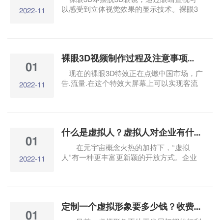
以感受到立体视觉效果的显示技术。裸眼3
2022-11
层出不穷D大屏幕正在验证学者L.Wallace的
预言“城市的未来将演变成一个「屏幕世
界」”。 裸眼3D视频屏幕足够大，视频高
清，音效逼真震撼。虚拟与现实相结合的视
裸眼3D视频制作过程及注意事项有哪些？
觉盛宴为商业娱乐中心注入了新的活力，成
01
为吸引消费者打卡的重要武器。D大屏幕吸
现在的裸眼3D特效正在点燃中国市场，广
引眼球，引领商场娱乐视觉效果的新潮流！
告.流量.在这个特效大屏幕上可以实现客流
2022-11
1.丰科万达广场“春花无限生机”裸眼3D动
数据。D了解技术、制作视频片源和传统3D
画。
同样，需要特殊的片源定制。关于裸眼3d视
频内容制作流程及注意事项，需要了解的企
业看这里。
什么是虚拟人？虚拟人对企业有什么意义和价值？
01
在元宇宙概念火热的加持下，“虚拟
人”有一种更丰富更新颖的开放方式。企业
2022-11
创造各种角色的虚拟人出现，逐渐进入公共
生活。什么是虚拟人？虚拟人对企业有什么
意义和价值？ 虚拟人又称数字人，以数字
的形式发展，具有我们人类的外表.行为.甚
定制一个虚拟形象要多少钱？收费有什么区别？
至是具有思想特征的虚拟形象。虚拟人既可
01
以是自然人在虚拟空间中的数字化身，也可