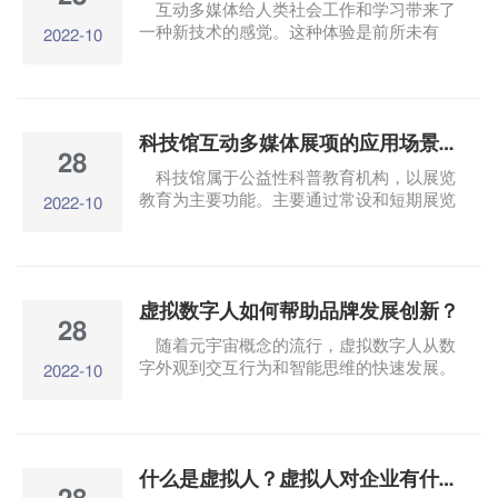
互动多媒体给人类社会工作和学习带来了
一种新技术的感觉。这种体验是前所未有
2022-10
的。现在，随着人们生活水平的提高，互动
多媒体技术已经应用于各种展厅。如今，中
国的许多媒体数据技术已经应用于各种展
厅，如博物馆.科技馆.企业展厅等。
科技馆互动多媒体展项的应用场景有哪些？
28
科技馆属于公益性科普教育机构，以展览
教育为主要功能。主要通过常设和短期展览
2022-10
展览参加。.体验.互动多媒体技术展示技术
辅助展示，激发游客的科学兴趣.启迪科学
理念，感知公众科技.了解世界的重要作
用。互动多媒体展览在科技馆的应用大致分
虚拟数字人如何帮助品牌发展创新？
为以下几类。
28
随着元宇宙概念的流行，虚拟数字人从数
字外观到交互行为和智能思维的快速发展。
2022-10
虚拟数字人使用虚拟锚.虚拟偶像.以虚拟员
工为代表，已成功进入公众视野，在影视
中.游戏.传媒.文旅.金融等领域大放光彩。
什么是虚拟人？虚拟人对企业有什么意义和价值？