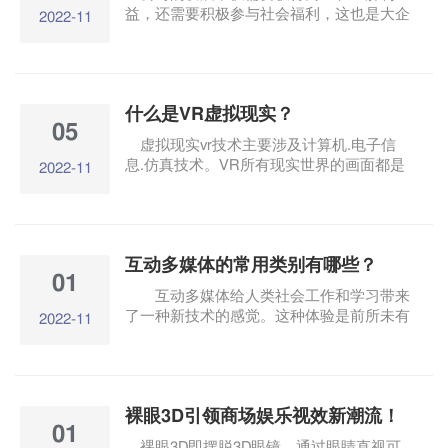
益，还需要积极参与社会福利，这也是大企
2022-11
业应该承担的社会责任。现在有许多知名公
司制作企业公益宣传视频，它不同于一般的
商业广告视频，所以它有独特的特点。那
么，制作公益企业宣传视频的特点是什么
什么是VR虚拟现实？
呢？它对企业有多大的影响？
05
虚拟现实vr技术主要涉及计算机.电子信
息.仿真技术。VR所有现实世界的画面都是
2022-11
通过设备隔离的，创造出一个完整的虚拟环
境。用户可以通过设备隔离出来。VR头戴
式显示器体验3D虚拟沉浸感。 虚拟现实技
术利用计算机生成模拟环境，使用户沉浸在
互动多媒体的常用类别有哪些？
环境中，利用现实生活中的数据，通过计算
01
机技术产生的电子信号，结合各种输出设
互动多媒体给人类社会工作和学习带来
备，将其转化为人们可以看到的虚拟图像。
了一种新技术的感觉。这种体验是前所未有
2022-11
这些图像可以是真实的物体，也可以是肉眼
的。现在，随着人们生活水平的提高，互动
看不见的物质，通过三维模型表达。
多媒体技术已经应用于各种展厅。如今，中
国的许多媒体数据技术已经应用于各种展
厅，如博物馆.科技馆.企业展厅等。
裸眼3D引领商场娱乐视效新潮流！
01
裸眼3D即摆脱3D眼镜，通过眼睛直视可