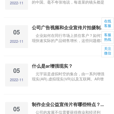
的中国。毫不夸张地说，每道菜的镜头都是
2022-11
诱人的经典，可以作为餐饮食品的宣传视
频。一部好的餐饮宣传视频应具有以下特
点： 1.色.香.口感好：食物的颜色、餐具的
在线
选择、店内环境等，都需要精心搭配。
客服
公司广告视频和企业宣传片拍摄制作有什么区别？
05
客服
企业如何在同行市场上抓住客户？如何实
热线
现快速实际的产品销售增长，这些问题都与
2022-11
企业的发展有关。从经济发展的角度来看，
关注
制作企业宣传视频是最好的首选。那么，公
微信
司制作视频广告和企业宣传视频有什么区别
呢？ 一.内容与功能的区别。
什么是ar增强现实？
05
元宇宙是虚拟时空的集合，由一系列增强
现实(AR).虚拟现实(VR)以及互联网。AR增
2022-11
强现实是元宇宙的技术基础之一。该技术将
虚拟物体与现实世界结合起来，将图像叠加
在现实世界中，使用全息图像。 AR眼镜最
早是谷歌开发的，每个镜头都有一个内置的
制作企业公益宣传片有哪些特点？对企业有多大影响？
投影仪，结合了现实和虚拟。它的功能类似
05
于放在眼镜上的智能手机。
公司的发展不仅需要获得商业和经济利