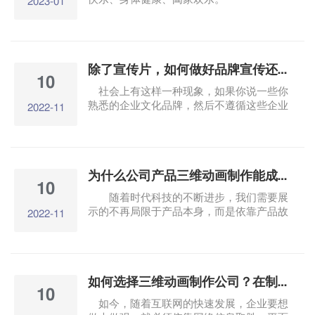
2023-01
除了宣传片，如何做好品牌宣传还能做什么？
10
社会上有这样一种现象，如果你说一些你
熟悉的企业文化品牌，然后不遵循这些企业
2022-11
ToC或ToB可能的结论是划分，ToC大多数
企业。为什么会这样？ToB企业的发展在闷
声发财，不注重文化品牌的宣传吗？ 近年
来，国内企业面临着各行各业竞争对手众
为什么公司产品三维动画制作能成为新时代的营销武器？
多.红海大势.发展瓶颈等问题。许多中小企
10
业希望通过寻求增量来发展。ToB业务，
随着时代科技的不断进步，我们需要展
ToB企业可以大规模爆发。时代前沿的两家
示的不再局限于产品本身，而是依靠产品故
2022-11
领先互联网公司阿里和腾讯加快了速度。
事和传统意义上的宣传手册.样机展览.实物
ToB市场布局步伐。
拍摄等相关展示方式无法全面讲解产品故
事。产品三维动画展示将以全新的展示形式
为产品和企业带来不同的展示方式，是一种
如何选择三维动画制作公司？在制作过程中能否更改内容？
直观、生动、迷人的全新展示方式。
10
如今，随着互联网的快速发展，企业要想