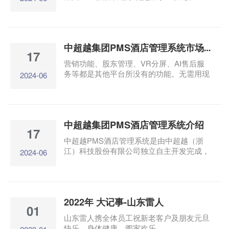
VR、AR、人工智能为一体的综合的酒店管
理系统及酒店营销拓客系统，企业获得众多
赞誉
中超越集团PMS酒店管理系统市场怎么样？
17
营销功能、股东管理、VR分屏、AI售后服
务等都是其他平台所没有的功能。无需用现
2024-06
金，您只需要给我们几间房间允许我们售卖
就可以，完全省去了现金成本。
中超越集团PMS酒店管理系统介绍
17
中超越PMS酒店管理系统是由中超越（浙
江）科技股份有限公司独立自主开发完成，
2024-06
该系统具有自己特有的功能，其中包含酒店
管理、酒店营销、大数据分析、人工智能、
VR元宇宙、数字人带入、刷脸入住等多功
能的管理综合服务平台，平台以低廉的价
2022年 大记事-山东雷人
格，超值的服务、人人都会赚钱的好系统，
01
预计在未来的3年，实现全国10万套的后买
山东雷人携全体员工祝新老客户及朋友元旦
目标
快乐、身体健康、阖家欢乐。