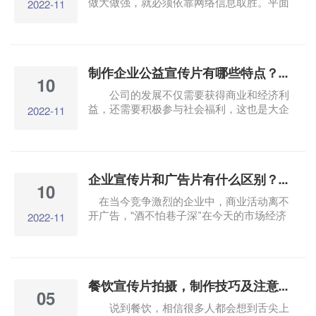
做大做强，就必须依靠网络信息取胜。平面
2022-11
设计在时代浪潮中逐渐被新技术所取代，明
星效益也在慢慢降低。在这样的环境下，三
维动画制作开辟了新的世界，为企业提供了
新的宣传方式。
制作企业公益宣传片有哪些特点？对企业有多大影响？
10
公司的发展不仅需要获得商业和经济利
益，还需要积极参与社会福利，这也是大企
2022-11
业应该承担的社会责任。现在有许多知名公
司制作企业公益宣传视频，它不同于一般的
商业广告视频，所以它有独特的特点。那
么，制作公益企业宣传视频的特点是什么
企业宣传片和广告片有什么区别？不买糊涂账！
呢？它对企业有多大的影响？
10
在当今竞争激烈的企业中，商业活动离不
开广告，"酒不怕巷子深”在今天的市场经济
2022-11
中，传统的关键已经被证明是不可行的。如
何提高企业知名度？.以及如何在这个耀眼
的大市场上吸引顾客的注意，逐渐成为各企
业头疼的问题。
餐饮宣传片拍摄，制作技巧及注意事项分享！
05
说到餐饮，相信很多人都会想到舌尖上