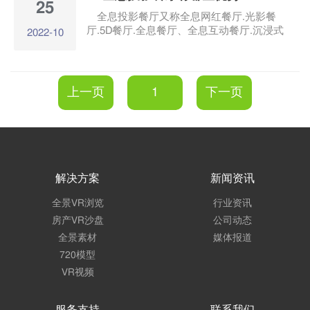
25
在水雾墙上，可以在水雾墙上形成虚幻的三
全息投影餐厅又称全息网红餐厅.光影餐
维图像。与一般的投影方法不同，雾幕投影
厅.5D餐厅.全息餐厅、全息互动餐厅.沉浸式
2022-10
可以呈现三维效果，技术原理与全息投影相
餐厅，结合全息投影技术和3D视频技术投影
似。由于采用水雾墙作为投影图像的载体，
的画面，结合身临其境的音乐，给顾客身临
游客可以在图像中随意穿梭，通过视频图像
其境的感觉，提升餐厅的高级感，这就是全
达到虚幻效果，给人一种虚幻、空灵的视觉
息餐厅的魅力所在。全息餐厅主要包括全息
上一页
1
下一页
享受。
包间.全息互动餐桌.全息墙，全息地面。
解决方案
新闻资讯
全景VR浏览
行业资讯
房产VR沙盘
公司动态
全景素材
媒体报道
720模型
VR视频