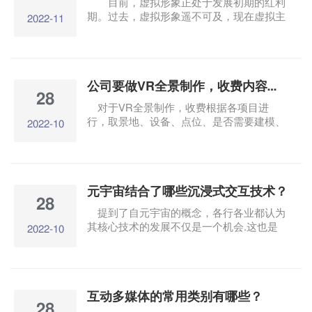
目前，虚拟形象正处于发展初期的红利
以是基于虚拟空间的数字化身AI驱动的“数
期。过去，虚拟形象遥不可及，现在虚拟主
2022-11
字助理”。在元宇宙时代，虚拟人将成为价
播.数字人明星.数字客户服务和其他形象并
值生产的主体。
不是什么新鲜事。在元宇宙的概念下，企业
开发虚拟形象，寻求新的品牌营销模式。那
么，定制一个虚拟形象要花多少钱呢？这也
公司要做VR全景制作，收费内容是什么？
是当前企业需要了解的信息。
28
对于VR全景制作，收费根据各项目进
行，取景地、设备、点位、是否需要建模、
2022-10
是否需要添加其他功能等，这些都是影响
VR全景生产收费的重要因素。价格并非如
此。VR全景制作的最终质量是衡量标准。
元宇宙结合了哪些沉浸式交互技术？
28
提到了自元宇宙的概念，各行各业都认为
其核心技术的发展不仅是一个机会.这也是
2022-10
一个挑战，沉浸式交互技术在已开发的技术
领域非常重要。该技术是医疗行业的一项技
术。.工业行业.VR游戏领域.3D广泛应用于
电影行业等领域。
互动多媒体的常用类别有哪些？
28