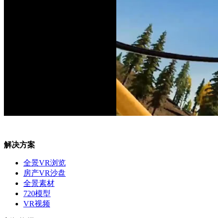
解决方案
全景VR浏览
房产VR沙盘
全景素材
720模型
VR视频