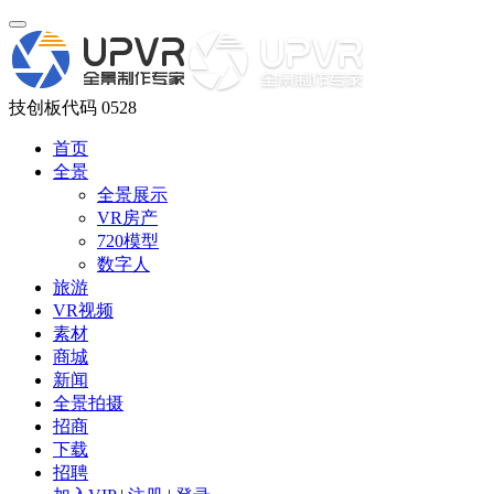
技创板代码 0528
首页
全景
全景展示
VR房产
720模型
数字人
旅游
VR视频
素材
商城
新闻
全景拍摄
招商
下载
招聘