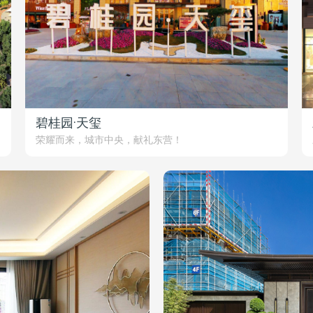
碧桂园·天玺
荣耀而来，城市中央，献礼东营！