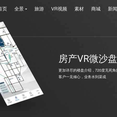
首页
全景
旅游
VR视频
素材
商城
新
房产VR微沙
更加详尽的楼盘介绍，720度无死
客户一见倾心，业务水到渠成