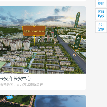
客服
客服
热线
关注
微信
长安府·长安中心
南城央芯，百万方城市综合体