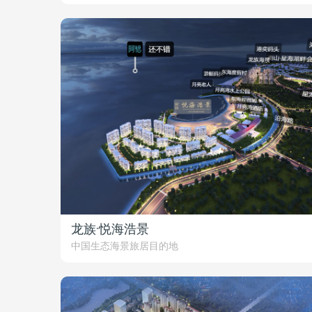
龙族·悦海浩景
中国生态海景旅居目的地