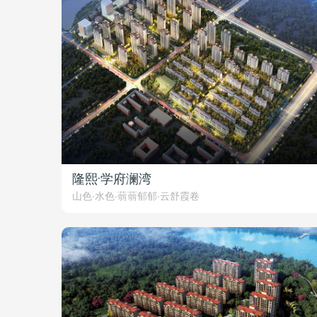
隆熙·学府澜湾
山色·水色·蓊蓊郁郁·云舒霞卷