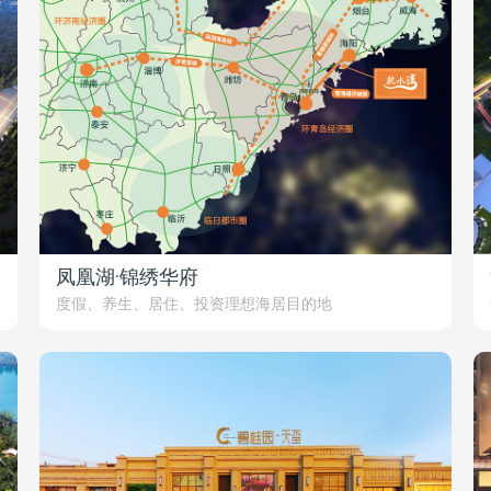
凤凰湖·锦绣华府
度假、养生、居住、投资理想海居目的地