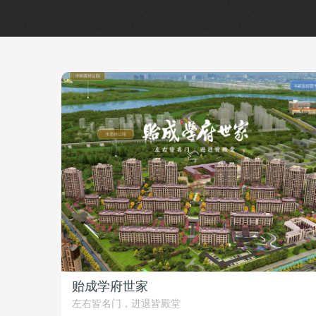
贻成学府世家
左右皆名门，进退皆殿堂