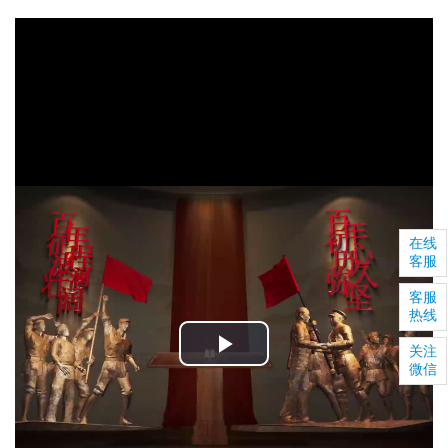
在线
客服
客服
热线
关注
P
微信
l