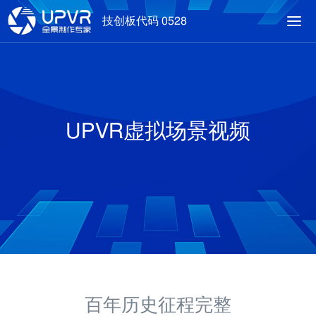
技创板代码 0528
UPVR虚拟场景视频
百年历史征程完整