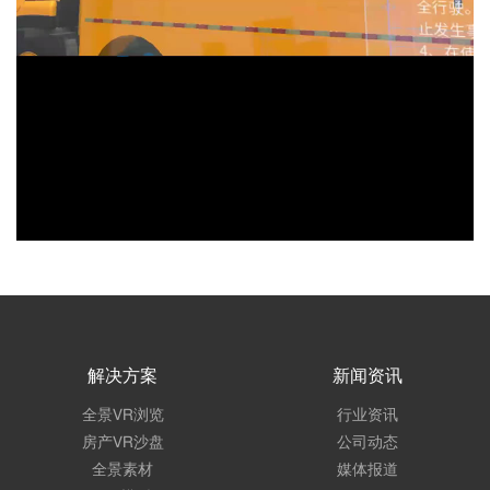
a
y
V
i
d
e
o
解决方案
新闻资讯
全景VR浏览
行业资讯
房产VR沙盘
公司动态
全景素材
媒体报道