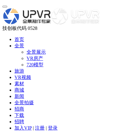
技创板代码 0528
首页
全景
全景展示
VR房产
720模型
旅游
VR视频
素材
商城
新闻
全景拍摄
招商
下载
招聘
加入VIP
|
注册
|
登录