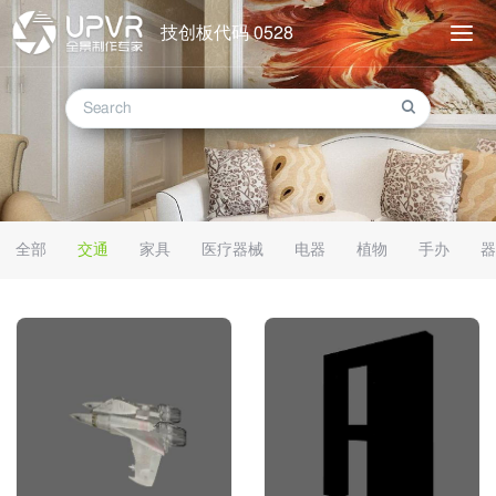
技创板代码 0528
全部
交通
家具
医疗器械
电器
植物
手办
器