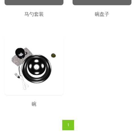
马勺套装
碗盘子
碗
1