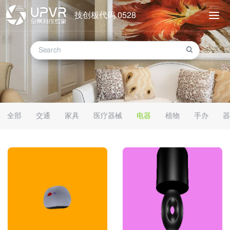
技创板代码 0528
全部
交通
家具
医疗器械
电器
植物
手办
器