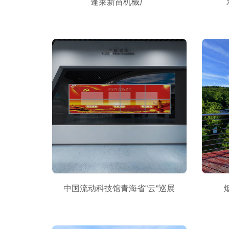
蓬莱新苗机械厂
中国流动科技馆青海省"云"巡展