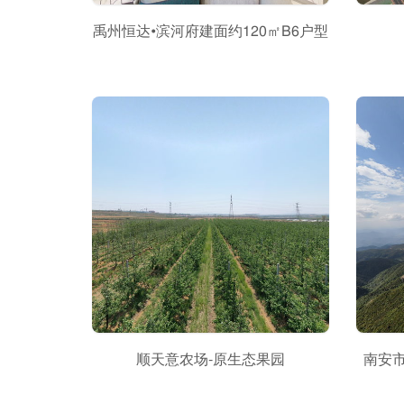
禹州恒达•滨河府建面约120㎡B6户型
顺天意农场-原生态果园
南安