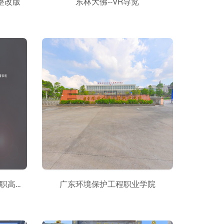
整改版
东林大佛--VR导览
梦起甬江，遇见未来——甬江职高三维全景校园漫游系统
广东环境保护工程职业学院