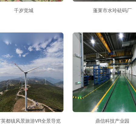
千岁觉城
蓬莱市水玲砝码厂
市英都镇风景旅游VR全景导览
鼎信科技产业园