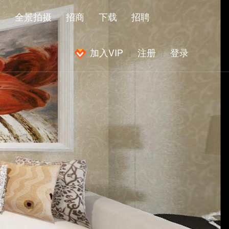
闻
全景拍摄
招商
下载
招聘
加入VIP
注册
登录
|
|