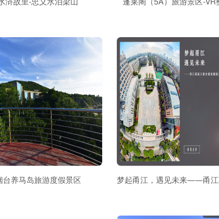
水浒故里-忠义水泊梁山
蓬莱阁（5A）旅游景区-VR
烟台养马岛旅游度假景区