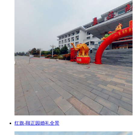
红旗-颐正园婚礼全景