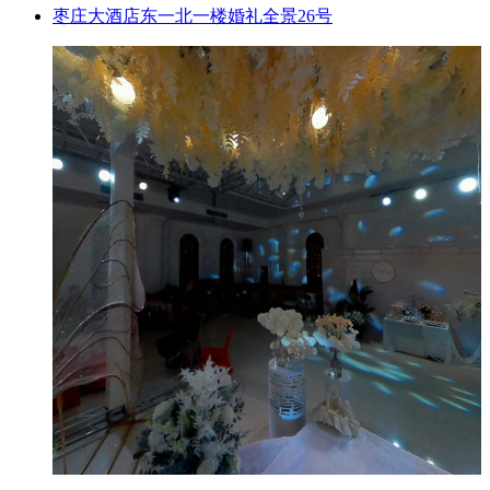
枣庄大酒店东一北一楼婚礼全景26号