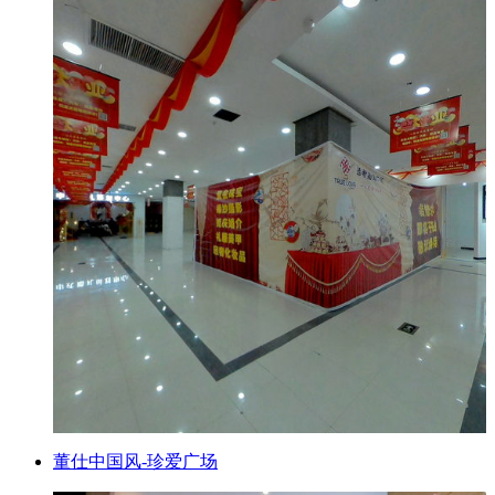
董仕中国风-珍爱广场