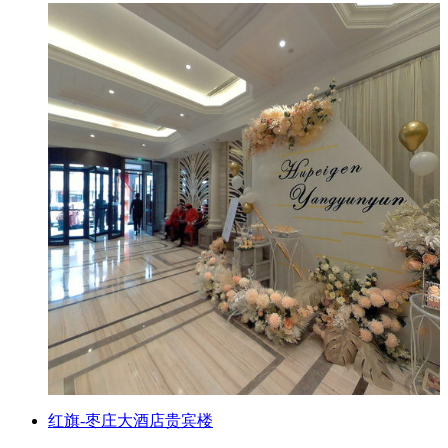
红旗-枣庄大酒店贵宾楼