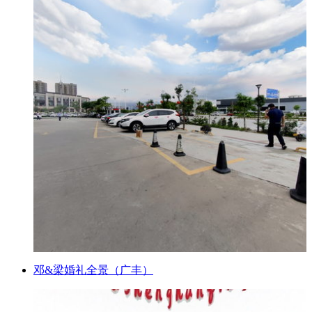
邓&梁婚礼全景（广丰）