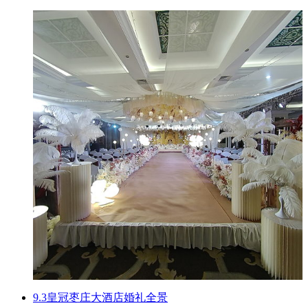
9.3皇冠枣庄大酒店婚礼全景