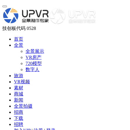
技创板代码 0528
首页
全景
全景展示
VR房产
720模型
数字人
旅游
VR视频
素材
商城
新闻
全景拍摄
招商
下载
招聘