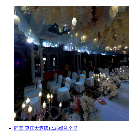
同喜-枣庄大酒店12.26婚礼全景