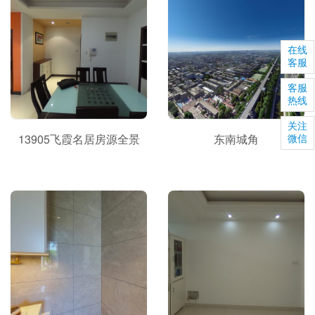
在线
客服
客服
热线
关注
13905飞霞名居房源全景
东南城角
微信