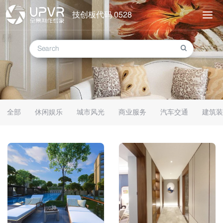
技创板代码 0528
全部
休闲娱乐
城市风光
商业服务
汽车交通
建筑装