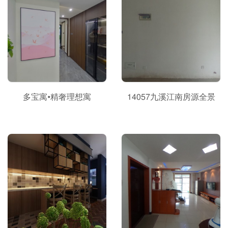
多宝寓•精奢理想寓
14057九溪江南房源全景