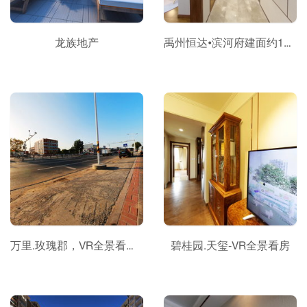
龙族地产
禹州恒达•滨河府建面约140㎡B5户型
万里.玫瑰郡，VR全景看房。
碧桂园.天玺-VR全景看房