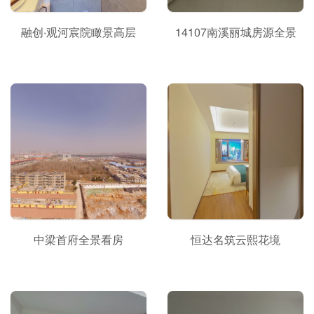
融创·观河宸院瞰景高层
14107南溪丽城房源全景
中梁首府全景看房
恒达名筑云熙花境