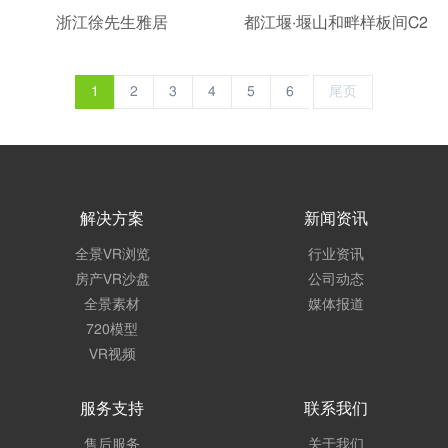
浙江徐先生雅居
都江堰·堰山和畔样板间C2
1
2
3
4
5
6
尾页
解决方案
新闻资讯
全景VR浏览
行业资讯
房产VR沙盘
公司动态
全景素材
媒体报道
720模型
VR视频
服务支持
联系我们
售后服务
关于我们