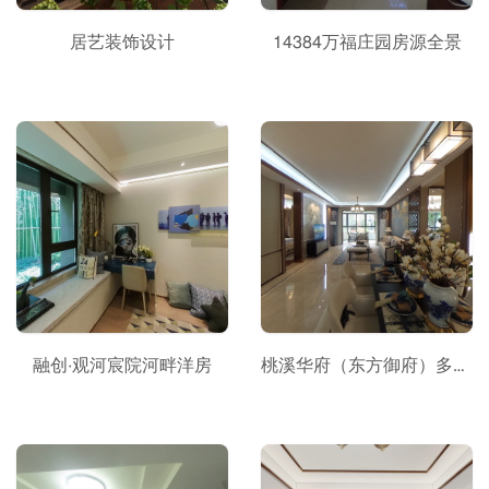
居艺装饰设计
14384万福庄园房源全景
融创·观河宸院河畔洋房
桃溪华府（东方御府）多层洋房128㎡样板房房源全景