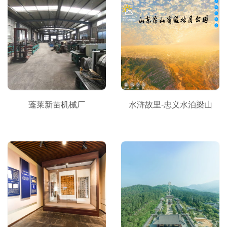
蓬莱新苗机械厂
水浒故里-忠义水泊梁山