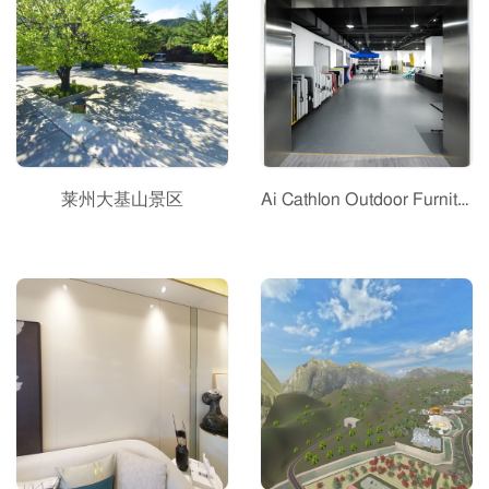
莱州大基山景区
Ai Cathlon Outdoor Furniture Showroom