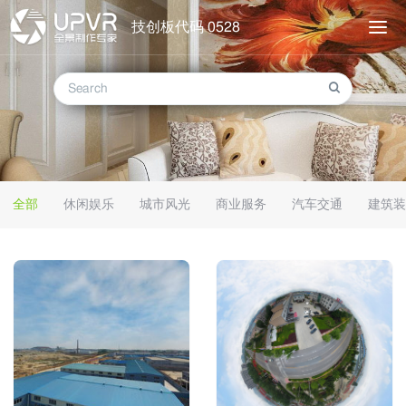
技创板代码 0528
全部
休闲娱乐
城市风光
商业服务
汽车交通
建筑装