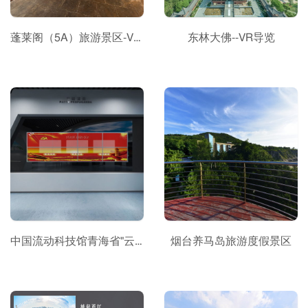
蓬莱阁（5A）旅游景区-VR整改版
东林大佛--VR导览
中国流动科技馆青海省"云"巡展
烟台养马岛旅游度假景区