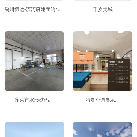
禹州恒达•滨河府建面约120㎡B6户型
千岁觉城
蓬莱市水玲砝码厂
特灵空调展示厅