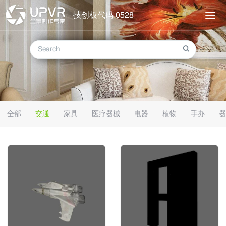
技创板代码 0528
全部
交通
家具
医疗器械
电器
植物
手办
器