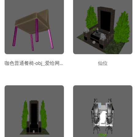
咖色普通餐椅-obj_爱给网_aigei_com
仙位