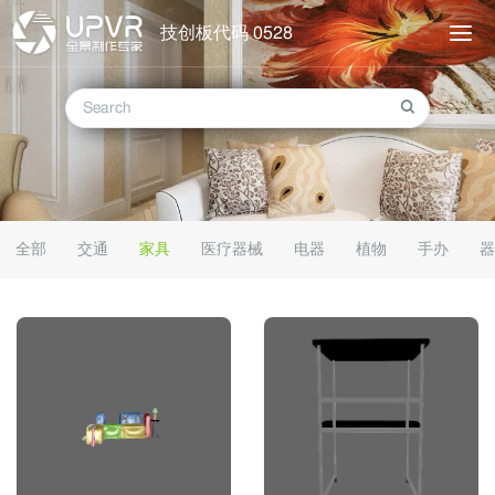
技创板代码 0528
全部
交通
家具
医疗器械
电器
植物
手办
器