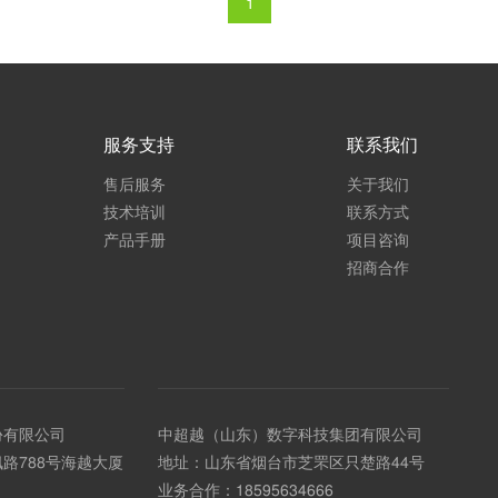
1
服务支持
联系我们
售后服务
关于我们
技术培训
联系方式
产品手册
项目咨询
招商合作
份有限公司
中超越（山东）数字科技集团有限公司
路788号海越大厦
地址：山东省烟台市芝罘区只楚路44号
业务合作：
18595634666